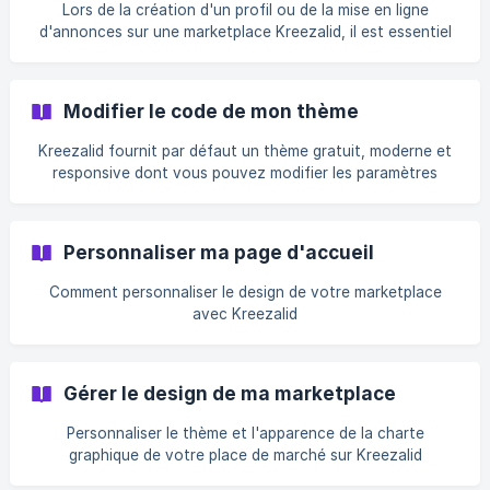
performant, offrant plusieurs avantages:
Lors de la création d'un profil ou de la mise en ligne
Redimensionnement des images à la volée: Notre CDN
d'annonces sur une marketplace Kreezalid, il est essentiel
dispose d'une fonction unique de redimensionnement en
de comprendre quels formats de fichiers image sont
temps réel des
acceptés et lesquels ne le sont pas. Ce guide vous aidera à
naviguer parmi ces formats pour vous assurer que toutes
Modifier le code de mon thème
les images s'affichent correctement sur la plateforme.
Formats d'Image Acceptés Une marketplace Kreezalid
Kreezalid fournit par défaut un thème gratuit, moderne et
prend en charge les formats d'image suivants : JPG/JPEG :
responsive dont vous pouvez modifier les paramètres
Idéaux pour les photographies, ces fo
depuis votre tableau de bord...
Personnaliser ma page d'accueil
Comment personnaliser le design de votre marketplace
avec Kreezalid
Gérer le design de ma marketplace
Personnaliser le thème et l'apparence de la charte
graphique de votre place de marché sur Kreezalid