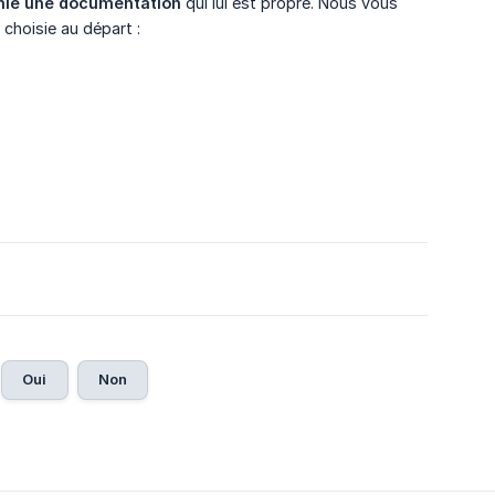
rnie une documentation
qui lui est propre. Nous vous
choisie au départ :
Oui
Non