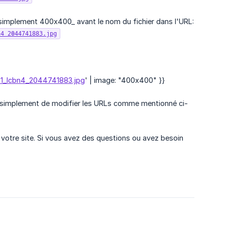
simplement 400x400_ avant le nom du fichier dans l'URL:
n4_2044741883.jpg
-1_lcbn4_2044741883.jpg
' | image: "400x400" }}
ous simplement de modifier les URLs comme mentionné ci-
 votre site. Si vous avez des questions ou avez besoin