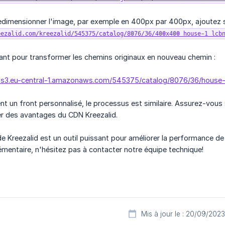
redimensionner l'image, par exemple en 400px par 400px, ajoutez 
eezalid.com/kreezalid/545375/catalog/8076/36/400x400_house-1_lcb
uivant pour transformer les chemins originaux en nouveau chemin :
id.s3.eu-central-1.amazonaws.com/545375/catalog/8076/36/house
sent un front personnalisé, le processus est similaire. Assurez-v
er des avantages du CDN Kreezalid.
e Kreezalid est un outil puissant pour améliorer la performance de
mentaire, n'hésitez pas à contacter notre équipe technique!
Mis à jour le : 20/09/2023