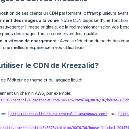
position de ses clients un CDN performant, offrant plusieurs avant
ment des images à la volée
: Notre CDN dispose d'une fonction
sauvegarder l'image originale, de la redimensionner selon vos besoi
e poids des images tout en conservant leur qualité.
e la vitesse de chargement
: Avec la réduction du poids des i
t une meilleure expérience à vos utilisateurs.
iliser le CDN de Kreezalid?
s de l'éditeur de thème et du langage liquid:
iennent un chemin AWS, par exemple:
.s3.eu-central-1.amazonaws.com/545375/catalog/8076/36/house-1_lc
ment
par
https://kreezalid.s3.eu-central-1.amazonaws.com/
http
eezalid.com/kreezalid/545375/catalog/8076/36/house-1_lcbn4_20447