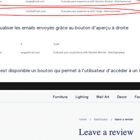
aliser les emails envoyés grâce au bouton d'aperçu à droite:
est disponible un bouton qui permet à l'utilisateur d'accéder à un f