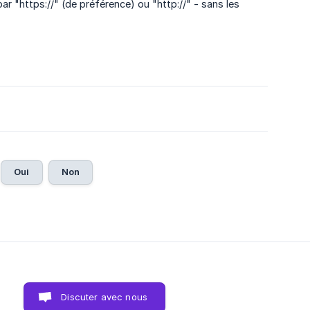
 "https://" (de préférence) ou "http://" - sans les
Oui
Non
Discuter avec nous